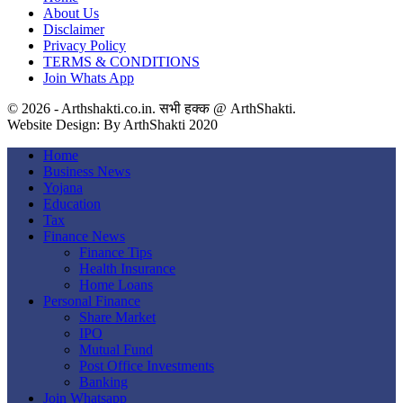
About Us
Disclaimer
Privacy Policy
TERMS & CONDITIONS
Join Whats App
© 2026 - Arthshakti.co.in. सभी हक्क @ ArthShakti.
Website Design: By ArthShakti 2020
Home
Business News
Yojana
Education
Tax
Finance News
Finance Tips
Health Insurance
Home Loans
Personal Finance
Share Market
IPO
Mutual Fund
Post Office Investments
Banking
Join Whatsapp