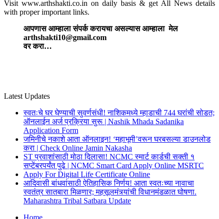
Visit www.arthshakti.co.in on daily basis & get All News details
with proper important links.
आपणास आम्हाला संपर्क करायचा असल्यास आम्हाला मेल
arthshakti10@gmail.com
वर करा…
Latest Updates
स्वतःचे घर घेण्याची सुवर्णसंधी! नाशिकमध्ये म्हाडाची 744 घरांची सोडत;
ऑनलाईन अर्ज प्रक्रिया सुरू | Nashik Mhada Sadanika
Application Form
जमिनीचे नकाशे आता ऑनलाइन! ‘महाभूमी’वरून घरबसल्या डाउनलोड
करा | Check Online Jamin Nakasha
ST प्रवाशांसाठी मोठा दिलासा! NCMC स्मार्ट कार्डची सक्ती १
सप्टेंबरपर्यंत पुढे | NCMC Smart Card Apply Online MSRTC
Apply For Digital Life Certificate Online
आदिवासी बांधवांसाठी ऐतिहासिक निर्णय! आता स्वतःच्या नावाचा
स्वतंत्र सातबारा मिळणार; महसूलमंत्र्यांची विधानमंडळात घोषणा.
Maharashtra Tribal Satbara Update
Home