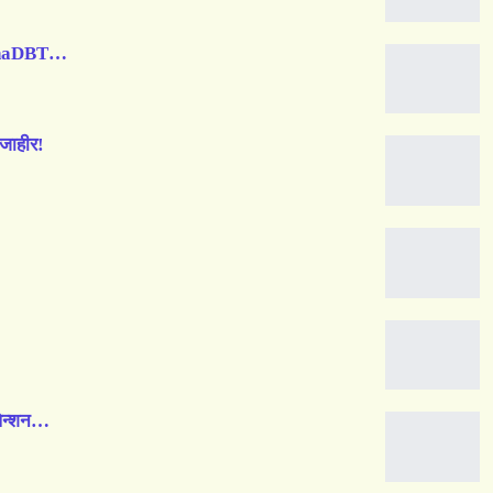
 MahaDBT…
जाहीर!
पेन्शन…