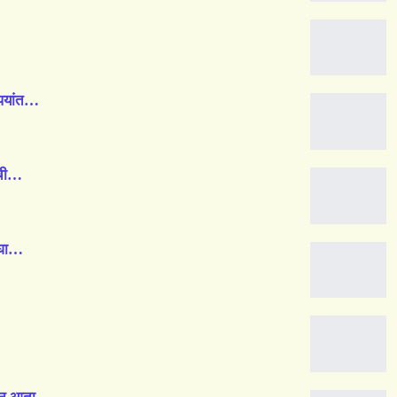
पयांत…
ंची…
बघा…