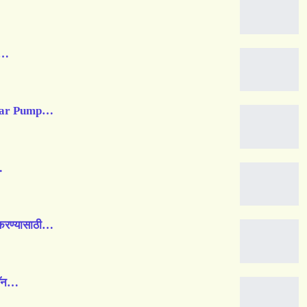
ची…
Solar Pump…
…
रण्यासाठी…
पॅन…