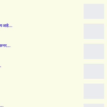
काय आहे…
रेकनर…
…
ही…