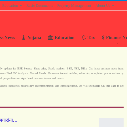
Education
Basic Documents
Property Management
About Us
ss News
Yojana
Education
Tax
Finance N
ily updates for BSE Sensex, Share price, Stock markets, BSE, NSE, Nifty. Get latest business news from
 news Find IPO Analysis, Mutual Funds. Showcase featured articles, editorials, or opinion pieces written by
nd perspectives on significant business issues and trends.
rkets, industries, technology, entrepreneurship, and corporate news. Do Visit Regularly On this Page to get
गारांना…