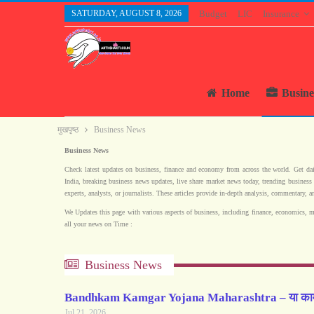
SATURDAY, AUGUST 8, 2026
Budget
LIC
Insurance
Home
Busine
मुखपृष्ठ
Business News
Business News
Check latest updates on business, finance and economy from across the world. Get da
India, breaking business news updates, live share market news today, trending business
experts, analysts, or journalists. These articles provide in-depth analysis, commentary, a
We Updates this page with various aspects of business, including finance, economics, ma
all your news on Time :
Business News
Bandhkam Kamgar Yojana Maharashtra – या काम
Jul 21, 2026