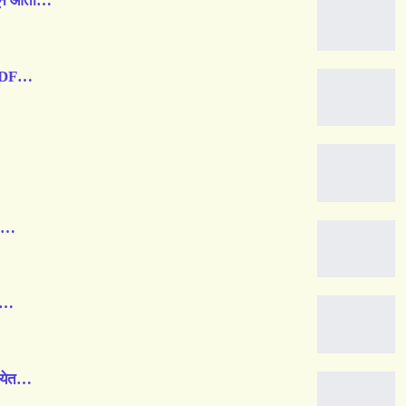
धून आता…
-PDF…
८०…
ही…
त येत…