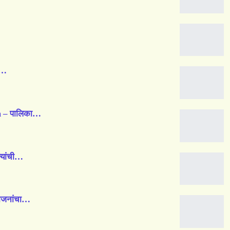
ा…
 – पालिका…
्यांची…
योजनांचा…