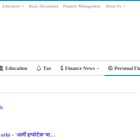
Education
Basic Documents
Property Management
About Us
Education
Tax
Finance News
Personal Fi
ls
thi – ‘आर्मी इन्फोटेक’चा…