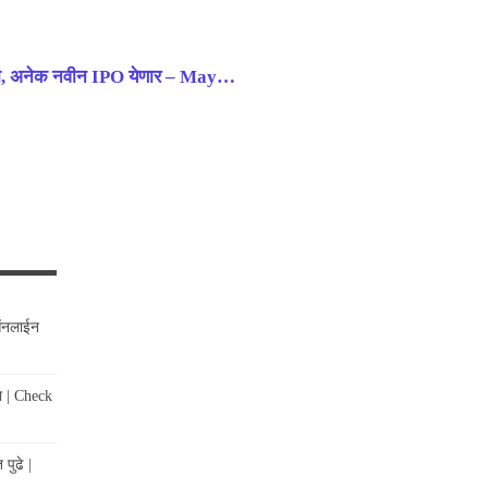
्णसंधी, अनेक नवीन IPO येणार – May…
 ऑनलाईन
ा | Check
पुढे |