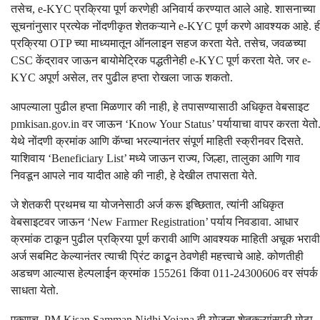
तसेच, e-KYC प्रक्रिया पूर्ण करणेही अनिवार्य करण्यात आले आहे. शासनाच्या
सूचनांनुसार प्रत्येक नोंदणीकृत शेतकऱ्याने e-KYC पूर्ण करणे आवश्यक आहे. ह
प्रक्रिया OTP च्या माध्यमातून ऑनलाइन सहज करता येते. तसेच, जवळच्या
CSC केंद्रावर जाऊन बायोमेट्रिक पद्धतीनेही e-KYC पूर्ण करता येते. जर e-
KYC अपूर्ण असेल, तर पुढील हप्ता रोखला जाऊ शकतो.
आपल्याला पुढील हप्ता मिळणार की नाही, हे तपासण्यासाठी अधिकृत वेबसाइट
pmkisan.gov.in वर जाऊन ‘Know Your Status’ पर्यायाचा वापर करता येतो
येथे नोंदणी क्रमांक आणि कॅप्चा भरल्यानंतर संपूर्ण माहिती स्क्रीनवर दिसते.
याशिवाय ‘Beneficiary List’ मध्ये जाऊन राज्य, जिल्हा, तालुका आणि गाव
निवडून आपले नाव यादीत आहे की नाही, हे देखील तपासता येते.
जे शेतकरी प्रथमच या योजनेसाठी अर्ज करू इच्छितात, त्यांनी अधिकृत
वेबसाइटवर जाऊन ‘New Farmer Registration’ पर्याय निवडावा. आधार
क्रमांक टाकून पुढील प्रक्रिया पूर्ण करावी आणि आवश्यक माहिती अचूक भरावी
अर्ज सबमिट केल्यानंतर त्याची प्रिंट काढून ठेवणेही महत्त्वाचे आहे. कोणतीही
अडचण आल्यास हेल्पलाईन क्रमांक 155261 किंवा 011-24300606 वर संपर्क
साधता येतो.
एकूणच, PM Kisan Samman Nidhi Yojana ही योजना शेतकऱ्यांसाठी मोठा