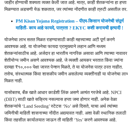
जाहीर होण्याची शक्यता व्यक्त केली जात आहे. मात्र, काही शेतकऱ्यांना हा हप्ता
मिळण्यात अडचणी येऊ शकतात, जर त्यांच्या नोंदणीत काही त्रुटी असतील तर.
PM Kisan Yojana Registration – पीएम-किसान योजनेची संपूर्ण
माहिती- काय आहे फायदे, पात्रता ? EKYC कशी करायची इत्यादी !
योजनेचा लाभ सतत मिळत राहण्यासाठी काही महत्त्वाच्या अटी पूर्ण करणे
आवश्यक आहे. या योजनेचा फायदा प्रामुख्याने लहान आणि मध्यम
शेतकऱ्यांसाठीच आहे. अर्जदार हा भारतीय नागरिक असावा आणि त्याच्या नावावर
शेतीयोग्य जमीन असणे आवश्यक आहे. जे व्यक्ती आयकर भरतात किंवा ज्यांना
दरमहा ₹१०,००० पेक्षा जास्त पेन्शन मिळते, ते या योजनेस पात्र ठरत नाहीत.
तसेच, संस्थात्मक किंवा शासकीय जमीन असलेल्या व्यक्तींनाही या योजनेचा ला
मिळत नाही.
यासोबतच, बँक खाते आधार कार्डशी लिंक असणे अत्यंत गरजेचे आहे. NPCI
(DBT) साठी खाते सक्रिय नसल्यास हप्ता जमा होणार नाही. अनेक वेळा
शेतकऱ्यांचे ‘Land Seeding’ स्टेटस ‘No’ असे दिसते, याचा अर्थ त्यांच्या
जमिनीची माहिती शासनाच्या नोंदीत अद्ययावत नाही. अशा वेळी स्थानिक तलाठी
किंवा तहसील कार्यालयात जाऊन ती माहिती ‘Yes’ करणे आवश्यक आहे.