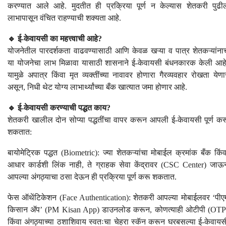
करण्यात आले आहे. मुदतीत ही प्रक्रिया पूर्ण न केल्यास शेतकरी पुढी
लाभापासून वंचित राहण्याची शक्यता आहे.
🔹 ई-केवायसी का महत्त्वाची आहे?
योजनेतील पारदर्शकता वाढवण्यासाठी आणि केवळ खऱ्या व पात्र शेतकऱ्यांना
या योजनेचा लाभ मिळावा यासाठी शासनाने ई-केवायसी बंधनकारक केली आहे
यामुळे अपात्र किंवा मृत व्यक्तींच्या नावावर होणारा गैरव्यवहार रोखता येणा
असून, निधी थेट योग्य लाभार्थ्यांच्या बँक खात्यात जमा होणार आहे.
🔹 ई-केवायसी करण्याची पद्धत काय?
शेतकरी खालील दोन सोप्या पद्धतींचा वापर करून आपली ई-केवायसी पूर्ण कर
शकतात:
बायोमेट्रिक पद्धत (Biometric): ज्या शेतकऱ्यांचा मोबाईल क्रमांक बँक किंव
आधार कार्डशी लिंक नाही, ते ग्राहक सेवा केंद्रावर (CSC Center) जाऊ
आपल्या अंगठ्याचा ठसा देऊन ही प्रक्रिया पूर्ण करू शकतात.
फेस ऑथेंटिकेशन (Face Authentication): शेतकरी आपल्या मोबाईलवर ‘पीए
किसान ॲप’ (PM Kisan App) डाउनलोड करून, कोणत्याही ओटीपी (OTP
किंवा अंगठ्याच्या ठशाशिवाय स्वतःचा चेहरा स्कॅन करून घरबसल्या ई-केवायस