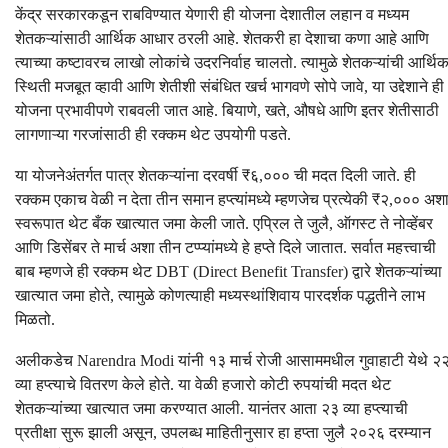
केंद्र सरकारकडून राबविण्यात येणारी ही योजना देशातील लहान व मध्यम
शेतकऱ्यांसाठी आर्थिक आधार ठरली आहे. शेतकरी हा देशाचा कणा आहे आणि
त्याच्या कष्टावरच लाखो लोकांचे उदरनिर्वाह चालतो. त्यामुळे शेतकऱ्यांची आर्थि
स्थिती मजबूत व्हावी आणि शेतीशी संबंधित खर्च भागवणे सोपे जावे, या उद्देशाने ही
योजना प्रभावीपणे राबवली जात आहे. बियाणे, खते, औषधे आणि इतर शेतीसाठी
लागणाऱ्या गरजांसाठी ही रक्कम थेट उपयोगी पडते.
या योजनेअंतर्गत पात्र शेतकऱ्यांना दरवर्षी ₹६,००० ची मदत दिली जाते. ही
रक्कम एकाच वेळी न देता तीन समान हप्त्यांमध्ये म्हणजेच प्रत्येकी ₹२,००० अश
स्वरूपात थेट बँक खात्यात जमा केली जाते. एप्रिल ते जुलै, ऑगस्ट ते नोव्हेंबर
आणि डिसेंबर ते मार्च अशा तीन टप्प्यांमध्ये हे हप्ते दिले जातात. सर्वात महत्त्वाची
बाब म्हणजे ही रक्कम थेट DBT (Direct Benefit Transfer) द्वारे शेतकऱ्यांच्या
खात्यात जमा होते, त्यामुळे कोणत्याही मध्यस्थांशिवाय पारदर्शक पद्धतीने लाभ
मिळतो.
अलीकडेच Narendra Modi यांनी १३ मार्च रोजी आसाममधील गुवाहाटी येथे २
व्या हप्त्याचे वितरण केले होते. या वेळी हजारो कोटी रुपयांची मदत थेट
शेतकऱ्यांच्या खात्यात जमा करण्यात आली. यानंतर आता २३ व्या हप्त्याची
प्रतीक्षा सुरू झाली असून, उपलब्ध माहितीनुसार हा हप्ता जुलै २०२६ दरम्यान