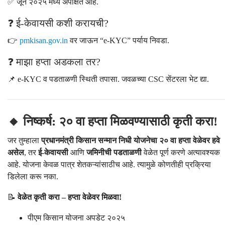
✅ जून २०२५ मध्ये अपेक्षित आहे.
❓ ई-केवायसी कशी करायची?
👉
pmkisan.gov.in
वर जाऊन “e-KYC” पर्याय निवडा.
❓ माझा हप्ता अडकला तर?
📌 e-KYC व पडताळणी स्थिती तपासा. जवळच्या CSC सेंटरला भेट द्या.
🔸 निष्कर्ष: २० वा हप्ता मिळवण्यासाठी कृती करा!
जर तुम्हाला
प्रधानमंत्री किसान सन्मान निधी योजनेचा २० वा हप्ता वेळेवर हवे
असेल
, तर
ई-केवायसी
आणि
जमिनीची पडताळणी
वेळेत पूर्ण करणे अत्यावश्यक
आहे. योजना केवळ पात्र शेतकऱ्यांसाठीच आहे. त्यामुळे कोणतीही प्रक्रिया
डिलेला करू नका.
📝
वेळेत कृती करा – हप्ता वेळेवर मिळवा!
पीएम किसान योजना अपडेट २०२५