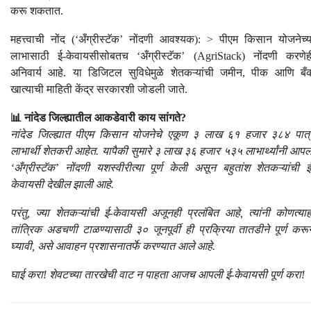
करू शकतात.
महत्त्वाची नोंद (‘अँग्रीस्टॅक’ नोंदणी आवश्यक): > पीएम किसान योजनेच्य
लाभासाठी ई-केवायसीसोबतच ‘अँग्रीस्टॅक’ (AgriStack) नोंदणी करणेह
अनिवार्य आहे. या डिजिटल सुविधेमुळे शेतकऱ्यांची जमीन, पीक आणि बँ
खात्याची माहिती केंद्र सरकारशी जोडली जाते.
📊 नांदेड जिल्ह्यातील आकडेवारी काय सांगते?
नांदेड जिल्ह्यात पीएम किसान योजनेचे एकूण ३ लाख ६१ हजार ३८४ पात्
लाभार्थी शेतकरी आहेत. यापैकी सुमारे ३ लाख ३६ हजार ५३५ लाभार्थ्यांनी आपल
‘अँग्रीस्टॅक’ नोंदणी यशस्वीरीत्या पूर्ण केली असून बहुतांश शेतकऱ्यांची ई
केवायसी देखील झाली आहे.
परंतु, ज्या शेतकऱ्यांची ई-केवायसी अजूनही प्रलंबित आहे, त्यांनी कोणत्याह
तांत्रिक अडचणी टाळण्यासाठी ३० जूनपूर्वी ही प्रक्रिया तातडीने पूर्ण करू
घ्यावी, असे आवाहन प्रशासनातर्फे करण्यात आले आहे.
घाई करा! शेवटच्या तारखेची वाट न पाहता आजच आपली ई-केवायसी पूर्ण करा!