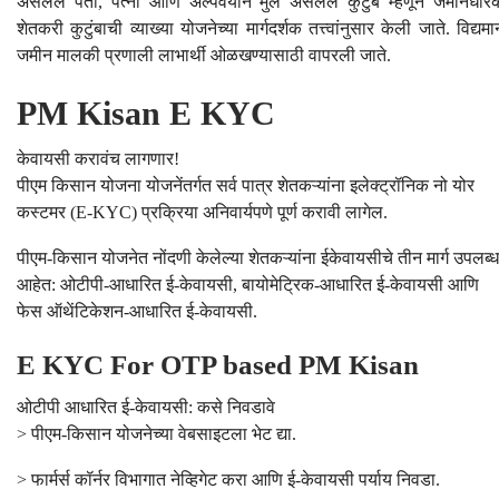
असलेले पती, पत्नी आणि अल्पवयीन मुले असलेले कुटुंब म्हणून जमीनधार
शेतकरी कुटुंबाची व्याख्या योजनेच्या मार्गदर्शक तत्त्वांनुसार केली जाते. विद्यमा
जमीन मालकी प्रणाली लाभार्थी ओळखण्यासाठी वापरली जाते.
PM Kisan E KYC
केवायसी करावंच लागणार!
पीएम किसान योजना योजनेंतर्गत सर्व पात्र शेतकऱ्यांना इलेक्ट्रॉनिक नो योर
कस्टमर (E-KYC) प्रक्रिया अनिवार्यपणे पूर्ण करावी लागेल.
पीएम-किसान योजनेत नोंदणी केलेल्या शेतकऱ्यांना ईकेवायसीचे तीन मार्ग उपलब्ध
आहेत: ओटीपी-आधारित ई-केवायसी, बायोमेट्रिक-आधारित ई-केवायसी आणि
फेस ऑथेंटिकेशन-आधारित ई-केवायसी.
E KYC For OTP based PM Kisan
ओटीपी आधारित ई-केवायसी: कसे निवडावे
> पीएम-किसान योजनेच्या वेबसाइटला भेट द्या.
> फार्मर्स कॉर्नर विभागात नेव्हिगेट करा आणि ई-केवायसी पर्याय निवडा.