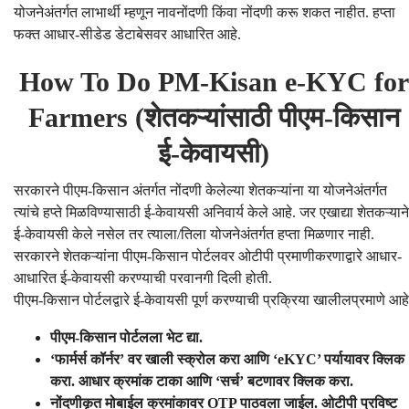
योजनेअंतर्गत लाभार्थी म्हणून नावनोंदणी किंवा नोंदणी करू शकत नाहीत. हप्ता
फक्त आधार-सीडेड डेटाबेसवर आधारित आहे.
How To Do PM-Kisan e-KYC for
Farmers (शेतकऱ्यांसाठी पीएम-किसान
ई-केवायसी)
सरकारने पीएम-किसान अंतर्गत नोंदणी केलेल्या शेतकऱ्यांना या योजनेअंतर्गत
त्यांचे हप्ते मिळविण्यासाठी ई-केवायसी अनिवार्य केले आहे. जर एखाद्या शेतकऱ्याने
ई-केवायसी केले नसेल तर त्याला/तिला योजनेअंतर्गत हप्ता मिळणार नाही.
सरकारने शेतकऱ्यांना पीएम-किसान पोर्टलवर ओटीपी प्रमाणीकरणाद्वारे आधार-
आधारित ई-केवायसी करण्याची परवानगी दिली होती.
पीएम-किसान पोर्टलद्वारे ई-केवायसी पूर्ण करण्याची प्रक्रिया खालीलप्रमाणे आहे
पीएम-किसान पोर्टलला भेट द्या.
‘फार्मर्स कॉर्नर’ वर खाली स्क्रोल करा आणि ‘eKYC’ पर्यायावर क्लिक
करा. आधार क्रमांक टाका आणि ‘सर्च’ बटणावर क्लिक करा.
नोंदणीकृत मोबाईल क्रमांकावर OTP पाठवला जाईल. ओटीपी प्रविष्ट