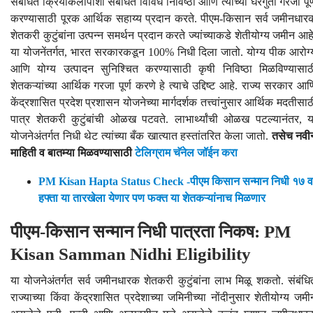
संबंधित क्रियाकलापांशी संबंधित विविध निविष्ठा आणि त्यांच्या घरगुती गरजा पूर्
करण्यासाठी पूरक आर्थिक सहाय्य प्रदान करते. पीएम-किसान सर्व जमीनधार
शेतकरी कुटुंबांना उत्पन्न समर्थन प्रदान करते ज्यांच्याकडे शेतीयोग्य जमीन आहे
या योजनेंतर्गत, भारत सरकारकडून 100% निधी दिला जातो. योग्य पीक आरोग्
आणि योग्य उत्पादन सुनिश्चित करण्यासाठी कृषी निविष्ठा मिळविण्यासाठ
शेतकऱ्यांच्या आर्थिक गरजा पूर्ण करणे हे त्याचे उद्दिष्ट आहे. राज्य सरकार आण
केंद्रशासित प्रदेश प्रशासन योजनेच्या मार्गदर्शक तत्त्वांनुसार आर्थिक मदतीसाठ
पात्र शेतकरी कुटुंबांची ओळख पटवते. लाभार्थ्यांची ओळख पटल्यानंतर, य
योजनेअंतर्गत निधी थेट त्यांच्या बँक खात्यात हस्तांतरित केला जातो.
तसेच नवी
माहिती व बातम्या मिळवण्यासाठी
टेलिग्राम चॅनेल जॉईन करा
PM Kisan Hapta Status Check -पीएम किसान सन्मान निधी १७ व
हफ्ता या तारखेला येणार पण फक्त या शेतकऱ्यांनाच मिळणार
पीएम-किसान सन्मान निधी पात्रता निकष: PM
Kisan Samman Nidhi Eligibility
या योजनेअंतर्गत सर्व जमीनधारक शेतकरी कुटुंबांना लाभ मिळू शकतो. संबंधि
राज्याच्या किंवा केंद्रशासित प्रदेशाच्या जमिनीच्या नोंदीनुसार शेतीयोग्य जमी