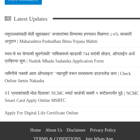
Latest Updates
पशुपालकांसाठी मोठी खुशखबर! जनावरांच्या विम्याच्या हप्त्यावर मिळणार ८५% सरकारी
अनुदान | Maharashtra Pashudhan Bima Yojana Mahiti
स्वतःचे घर घेण्याची सुवर्णसंधी! नाशिकमध्ये म्हाडाची 744 घरांची सोडत; ऑनलाईन अर्ज
प्रक्रिया सुरू | Nashik Mhada Sadanika Application Form
जमिनीचे नकाशे आता ऑनलाइन! ‘महाभूमी’वरून घरबसल्या डाउनलोड करा | Check
Online Jamin Nakasha
ST प्रवाशांसाठी मोठा दिलासा! NCMC स्मार्ट कार्डची सक्ती १ सप्टेंबरपर्यंत पुढे | NCMC
Smart Card Apply Online MSRTC
Apply For Digital Life Certificate Online
Home
About Us
Disclaimer
Privacy Policy
TERMS & CONDITIONS
Join Whats App