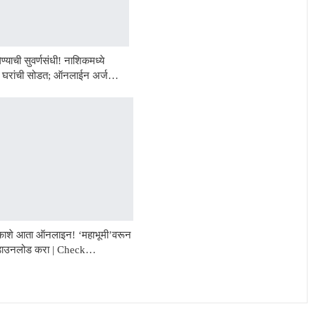
ण्याची सुवर्णसंधी! नाशिकमध्ये
44 घरांची सोडत; ऑनलाईन अर्ज…
काशे आता ऑनलाइन! ‘महाभूमी’वरून
 डाउनलोड करा | Check…