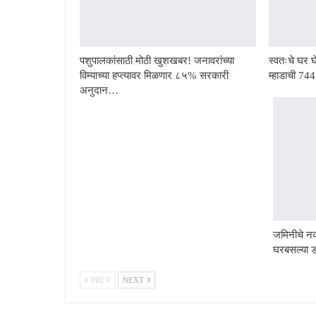
पशुपालकांसाठी मोठी खुशखबर! जनावरांच्या
स्वतःचे घर घे
विम्याच्या हप्त्यावर मिळणार ८५% सरकारी
म्हाडाची 7
अनुदान…
जमिनीचे न
घरबसल्या
PREV
NEXT