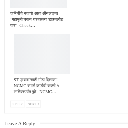
जमिनीचे नकाशे आता ऑनलाइन!
‘महाभूमी’वरून घरबसल्या डाउनलोड
करा | Check…
ST प्रवाशांसाठी मोठा दिलासा!
NCMC स्मार्ट कार्डची सक्ती १
सप्टेंबरपर्यंत पुढे | NCMC…
PREV
NEXT
Leave A Reply