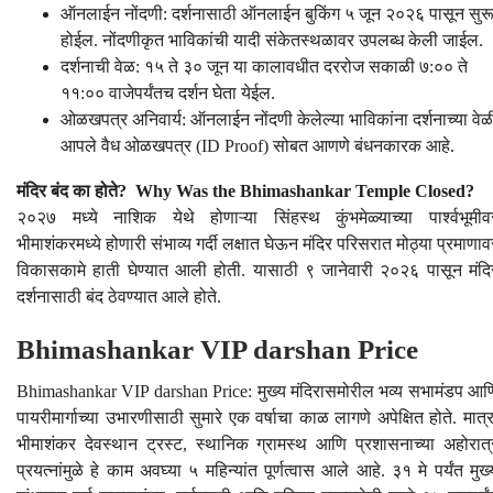
ऑनलाईन नोंदणी: दर्शनासाठी ऑनलाईन बुकिंग ५ जून २०२६ पासून सुर
होईल. नोंदणीकृत भाविकांची यादी संकेतस्थळावर उपलब्ध केली जाईल.
दर्शनाची वेळ: १५ ते ३० जून या कालावधीत दररोज सकाळी ७:०० ते
११:०० वाजेपर्यंतच दर्शन घेता येईल.
ओळखपत्र अनिवार्य: ऑनलाईन नोंदणी केलेल्या भाविकांना दर्शनाच्या वेळ
आपले वैध ओळखपत्र (ID Proof) सोबत आणणे बंधनकारक आहे.
मंदिर बंद का होते? Why Was the Bhimashankar Temple Closed?
२०२७ मध्ये नाशिक येथे होणाऱ्या सिंहस्थ कुंभमेळ्याच्या पार्श्वभूमीव
भीमाशंकरमध्ये होणारी संभाव्य गर्दी लक्षात घेऊन मंदिर परिसरात मोठ्या प्रमाणाव
विकासकामे हाती घेण्यात आली होती. यासाठी ९ जानेवारी २०२६ पासून मंदि
दर्शनासाठी बंद ठेवण्यात आले होते.
Bhimashankar VIP darshan Price
Bhimashankar VIP darshan Price: मुख्य मंदिरासमोरील भव्य सभामंडप आण
पायरीमार्गाच्या उभारणीसाठी सुमारे एक वर्षाचा काळ लागणे अपेक्षित होते. मात्र
भीमाशंकर देवस्थान ट्रस्ट, स्थानिक ग्रामस्थ आणि प्रशासनाच्या अहोरात्
प्रयत्नांमुळे हे काम अवघ्या ५ महिन्यांत पूर्णत्वास आले आहे. ३१ मे पर्यंत मुख्