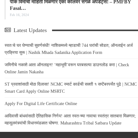
पीक विमाची माहिती मिळणार एका कॉलवर सगळे अपडेट्स! – PMFBY
Fasal…
Feb 16, 2024
Latest Updates
स्वतःचे घर घेण्याची सुवर्णसंधी! नाशिकमध्ये म्हाडाची 744 घरांची सोडत; ऑनलाईन अर्ज
प्रक्रिया सुरू | Nashik Mhada Sadanika Application Form
जमिनीचे नकाशे आता ऑनलाइन! ‘महाभूमी’वरून घरबसल्या डाउनलोड करा | Check
Online Jamin Nakasha
ST प्रवाशांसाठी मोठा दिलासा! NCMC स्मार्ट कार्डची सक्ती १ सप्टेंबरपर्यंत पुढे | NCMC
Smart Card Apply Online MSRTC
Apply For Digital Life Certificate Online
आदिवासी बांधवांसाठी ऐतिहासिक निर्णय! आता स्वतःच्या नावाचा स्वतंत्र सातबारा मिळणार;
महसूलमंत्र्यांची विधानमंडळात घोषणा. Maharashtra Tribal Satbara Update