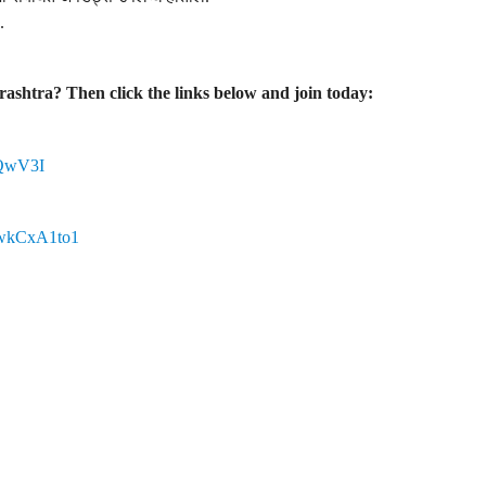
.
ashtra? Then click the links below and join today:
iQwV3I
c7wkCxA1to1