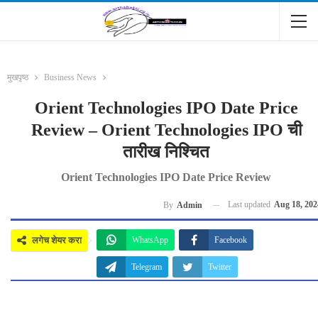
मुखपृष्ठ
Business News
Orient Technologies IPO Date Price
Review – Orient Technologies IPO ची
तारीख निश्चित
Orient Technologies IPO Date Price Review
Last updated
Aug 18, 202
By
Admin
लगेच शेयर करा
WhatsApp
Facebook
Telegram
Twitter