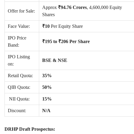
Approx
₹94.76 Crores
, 4,600,000 Equity
Offer for Sale:
Shares
Face Value:
₹10
Per Equity Share
IPO Price
₹195 to ₹206 Per Share
Band:
IPO Listing
BSE & NSE
on:
Retail Quota:
35%
QIB Quota:
50%
NII Quota:
15%
Discount:
N/A
DRHP Draft Prospectus: