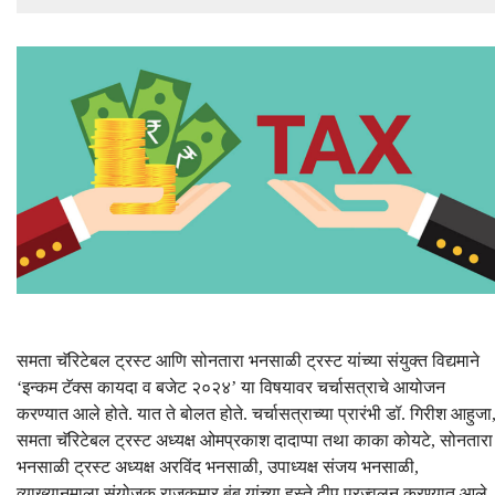
समता चॅरिटेबल ट्रस्ट आणि सोनतारा भनसाळी ट्रस्ट यांच्या संयुक्त विद्यमाने
‘इन्कम टॅक्स कायदा व बजेट २०२४’ या विषयावर चर्चासत्राचे आयोजन
करण्यात आले होते. यात ते बोलत होते. चर्चासत्राच्या प्रारंभी डॉ. गिरीश आहुजा
समता चॅरिटेबल ट्रस्ट अध्यक्ष ओमप्रकाश दादाप्पा तथा काका कोयटे, सोनतारा
भनसाळी ट्रस्ट अध्यक्ष अरविंद भनसाळी, उपाध्यक्ष संजय भनसाळी,
व्याख्यानमाला संयोजक राजकुमार बंब यांच्या हस्ते दीप प्रज्वलन करण्यात आले.