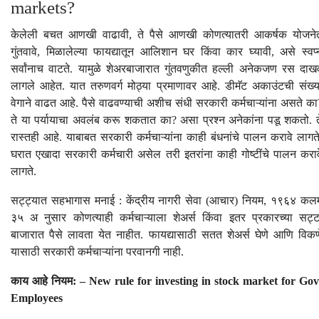
markets?
केलेली बचत आणखी वाढावी, ते पैसे आणखी कोणत्यातरी आकर्षक योजने
गुंतवावे, मिळालेल्या फायद्यातून आलिशान घर किंवा कार घ्यावी, असे स्वप्
सर्वांनाच वाटते. यामुळे शेअरबाजारात गुंतवणुकीत हल्ली अनेकजण रस दाखव
लागले आहेत. यात तरुणवर्ग मोठ्या प्रमाणावर आहे. डीमॅट अकाउंटची संख्य
वेगाने वाढत आहे. पैसे वाढवण्याची अशीच संधी सरकारी कर्मचाऱ्यांना असते का
ते या पर्यायाचा अवलंब करू शकतात का? असा प्रश्न अनेकांना पडू शकतो. त
रास्तही आहे. याबाबत सरकारी कर्मचाऱ्यांना काही बंधनांचे पालन करावे लागते
घरात एखादा सरकारी कर्मचारी असेल तरी इतरांना काही गोष्टींचे पालन कराव
लागते.
सट्ट्यात सहभागास मनाई : केंद्रीय नागरी सेवा (आचार) नियम, १९६४ कल
३५ अ नुसार कोणत्याही कर्मचाऱ्याला शेअर्स किंवा इतर प्रकारच्या सट्ट
बाजारात पैसे लावता येत नाहीत. फायद्यासाठी सतत शेअर्स घेणे आणि विकण
यासाठी सरकारी कर्मचाऱ्यांना परवानगी नाही.
काय आहे नियम: – New rule for investing in stock market for Gov
Employees