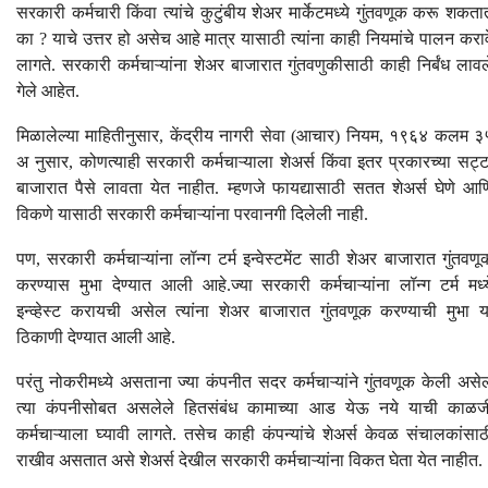
सरकारी कर्मचारी किंवा त्यांचे कुटुंबीय शेअर मार्केटमध्ये गुंतवणूक करू शकता
का ? याचे उत्तर हो असेच आहे मात्र यासाठी त्यांना काही नियमांचे पालन कराव
लागते. सरकारी कर्मचाऱ्यांना शेअर बाजारात गुंतवणुकीसाठी काही निर्बंध लावल
गेले आहेत.
मिळालेल्या माहितीनुसार, केंद्रीय नागरी सेवा (आचार) नियम, १९६४ कलम ३
अ नुसार, कोणत्याही सरकारी कर्मचाऱ्याला शेअर्स किंवा इतर प्रकारच्या सट्ट
बाजारात पैसे लावता येत नाहीत. म्हणजे फायद्यासाठी सतत शेअर्स घेणे आण
विकणे यासाठी सरकारी कर्मचाऱ्यांना परवानगी दिलेली नाही.
पण, सरकारी कर्मचाऱ्यांना लॉन्ग टर्म इन्वेस्टमेंट साठी शेअर बाजारात गुंतवणू
करण्यास मुभा देण्यात आली आहे.ज्या सरकारी कर्मचाऱ्यांना लॉन्ग टर्म मध्य
इन्व्हेस्ट करायची असेल त्यांना शेअर बाजारात गुंतवणूक करण्याची मुभा य
ठिकाणी देण्यात आली आहे.
परंतु नोकरीमध्ये असताना ज्या कंपनीत सदर कर्मचाऱ्यांने गुंतवणूक केली असे
त्या कंपनीसोबत असलेले हितसंबंध कामाच्या आड येऊ नये याची काळज
कर्मचाऱ्याला घ्यावी लागते. तसेच काही कंपन्यांचे शेअर्स केवळ संचालकांसाठ
राखीव असतात असे शेअर्स देखील सरकारी कर्मचाऱ्यांना विकत घेता येत नाहीत.