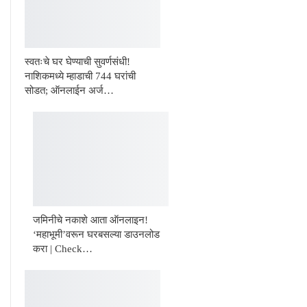
स्वतःचे घर घेण्याची सुवर्णसंधी!
नाशिकमध्ये म्हाडाची 744 घरांची
सोडत; ऑनलाईन अर्ज…
जमिनीचे नकाशे आता ऑनलाइन!
‘महाभूमी’वरून घरबसल्या डाउनलोड
करा | Check…