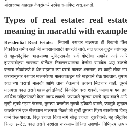
यांसारख्या वाहतूक केंद्रांमध्ये प्रवेश समाविष्ट असू शकतो.
Types of real estate: real estat
meaning in marathi with example
Residential Real Estate:
निवासी स्थावर मालमत्ता ही रिकामी किंव
विकसित जमीन आहे जी व्यवसायासाठी वापरली जाते. यात एकल-कुटुंब घरांपासू
ते बहु-कौटुंबिक भाड्याच्या युनिट्सपर्यंत सर्व गोष्टींचा समावेश आहे आण
हाऊसबोट्स सारख्या पोर्टेबल निवासस्थानांचा देखील समावेश असू शकतो
बऱ्याच लोकांकडे ते थेट राहतात त्या घराचे मालक असतात, तर काही लोक भाड
करारानुसार स्थावर मालमत्तेच्या मालकाकडून घरे भाड्याने घेऊ शकतात. तुमच्य
स्वतःच्या घराची मालकी आणि ताबा घेतल्याने उत्पन्न मिळणार नाही, तुमच
मालमत्ता कालांतराने महत्त्वपूर्ण इक्विटी विकसित करू शकते, ज्याचा फायदा इत
आर्थिक उद्दिष्टांसाठी केला जाऊ शकतो. जसजसे तुमच्या घराचे मूल्य वाढते आण
तुम्ही तुमचे गहाण फेडता, तुमच्या घरातील तुमची इक्विटी वाढते, ज्यामुळे तुम्हाल
कालांतराने एक मौल्यवान मालमत्ता मिळते जी तुम्ही तुमच्या प्रिय व्यक्तीच्या विरुद्
कर्ज घेऊ शकता, विकू शकता किंवा मागे सोडू शकता. दुसरीकडे, बहु-कौटुंबि
रिअल इस्टेट, कालांतराने प्रशंसा करण्याव्यतिरिक्त लक्षणीय निष्क्रिय उत्पन्