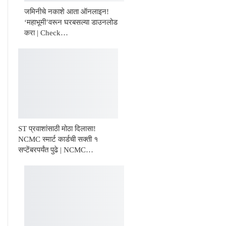
जमिनीचे नकाशे आता ऑनलाइन!
‘महाभूमी’वरून घरबसल्या डाउनलोड
करा | Check…
ST प्रवाशांसाठी मोठा दिलासा!
NCMC स्मार्ट कार्डची सक्ती १
सप्टेंबरपर्यंत पुढे | NCMC…