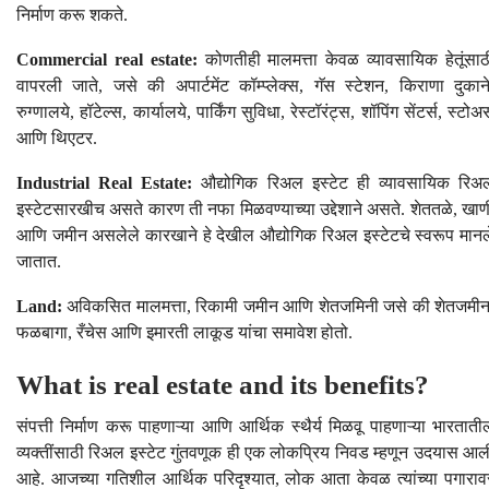
निर्माण करू शकते.
Commercial real estate:
कोणतीही मालमत्ता केवळ व्यावसायिक हेतूंसाठ
वापरली जाते, जसे की अपार्टमेंट कॉम्प्लेक्स, गॅस स्टेशन, किराणा दुकाने
रुग्णालये, हॉटेल्स, कार्यालये, पार्किंग सुविधा, रेस्टॉरंट्स, शॉपिंग सेंटर्स, स्टोअर्
आणि थिएटर.
Industrial Real Estate:
औद्योगिक रिअल इस्टेट ही व्यावसायिक रिअ
इस्टेटसारखीच असते कारण ती नफा मिळवण्याच्या उद्देशाने असते. शेततळे, खाण
आणि जमीन असलेले कारखाने हे देखील औद्योगिक रिअल इस्टेटचे स्वरूप मानल
जातात.
Land:
अविकसित मालमत्ता, रिकामी जमीन आणि शेतजमिनी जसे की शेतजमीन
फळबागा, रँचेस आणि इमारती लाकूड यांचा समावेश होतो.
What is real estate and its benefits?
संपत्ती निर्माण करू पाहणाऱ्या आणि आर्थिक स्थैर्य मिळवू पाहणाऱ्या भारताती
व्यक्तींसाठी रिअल इस्टेट गुंतवणूक ही एक लोकप्रिय निवड म्हणून उदयास आल
आहे. आजच्या गतिशील आर्थिक परिदृश्यात, लोक आता केवळ त्यांच्या पगाराव