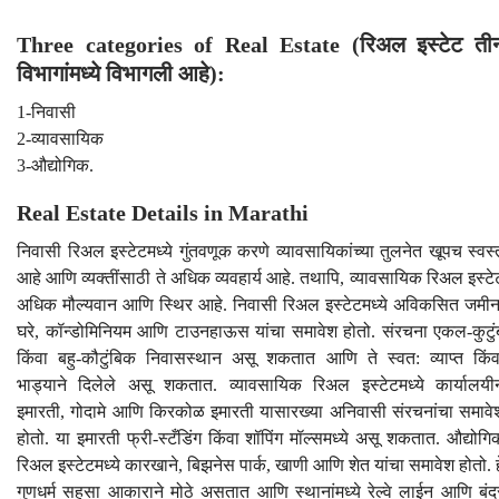
Three categories of Real Estate (रिअल इस्टेट ती
विभागांमध्ये विभागली आहे):
1-निवासी
2-व्यावसायिक
3-औद्योगिक.
Real Estate Details in Marathi
निवासी रिअल इस्टेटमध्ये गुंतवणूक करणे व्यावसायिकांच्या तुलनेत खूपच स्वस्
आहे आणि व्यक्तींसाठी ते अधिक व्यवहार्य आहे. तथापि, व्यावसायिक रिअल इस्टे
अधिक मौल्यवान आणि स्थिर आहे. निवासी रिअल इस्टेटमध्ये अविकसित जमीन
घरे, कॉन्डोमिनियम आणि टाउनहाऊस यांचा समावेश होतो. संरचना एकल-कुटुं
किंवा बहु-कौटुंबिक निवासस्थान असू शकतात आणि ते स्वत: व्याप्त किंव
भाड्याने दिलेले असू शकतात. व्यावसायिक रिअल इस्टेटमध्ये कार्यालयी
इमारती, गोदामे आणि किरकोळ इमारती यासारख्या अनिवासी संरचनांचा समावे
होतो. या इमारती फ्री-स्टँडिंग किंवा शॉपिंग मॉल्समध्ये असू शकतात. औद्योगि
रिअल इस्टेटमध्ये कारखाने, बिझनेस पार्क, खाणी आणि शेत यांचा समावेश होतो. ह
गुणधर्म सहसा आकाराने मोठे असतात आणि स्थानांमध्ये रेल्वे लाईन आणि बंद