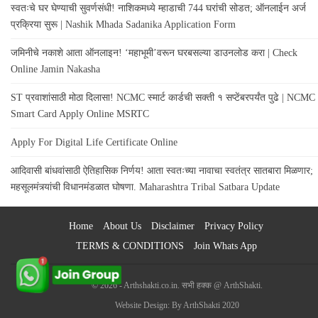
स्वतःचे घर घेण्याची सुवर्णसंधी! नाशिकमध्ये म्हाडाची 744 घरांची सोडत; ऑनलाईन अर्ज
प्रक्रिया सुरू | Nashik Mhada Sadanika Application Form
जमिनीचे नकाशे आता ऑनलाइन! ‘महाभूमी’वरून घरबसल्या डाउनलोड करा | Check
Online Jamin Nakasha
ST प्रवाशांसाठी मोठा दिलासा! NCMC स्मार्ट कार्डची सक्ती १ सप्टेंबरपर्यंत पुढे | NCMC
Smart Card Apply Online MSRTC
Apply For Digital Life Certificate Online
आदिवासी बांधवांसाठी ऐतिहासिक निर्णय! आता स्वतःच्या नावाचा स्वतंत्र सातबारा मिळणार;
महसूलमंत्र्यांची विधानमंडळात घोषणा. Maharashtra Tribal Satbara Update
Home
About Us
Disclaimer
Privacy Policy
TERMS & CONDITIONS
Join Whats App
© 2026 - Arthshakti.co.in. सभी हक्क @ ArthShakti.
Website Design: By ArthShakti 2020