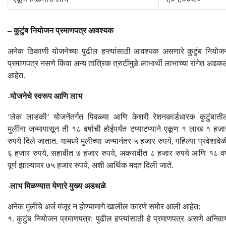
– कुटुंब नियोजन प्रमाणपत्र आवश्यक
अनेक ठिकाणी योजनेच्या पुढील हप्त्यांसाठी आवश्यक असणारे कुटुंब नियोज
प्रमाणपत्र नसणे किंवा अन्य तांत्रिक त्रुटींमुळे लाभार्थी लाभाच्या रांगेत अडकल
आहेत.
-योजनेचे स्वरूप आणि लाभ
‘लेक लाडकी’ योजनेंतर्गत पिवळ्या आणि केशरी रेशनकार्डधारक कुटुंबाती
मुलींना जन्मापासून ती १८ वर्षाची होईपर्यंत टप्याटप्याने एकूण १ लाख १ हजा
रुपये दिले जातात. यामध्ये मुलीच्या जन्मानंतर ५ हजार रुपये, पहिल्या प्रवेशावेळ
६ हजार रुपये, सहावीत ७ हजार रुपये, अकरावीत ८ हजार रुपये आणि १८ वर्ष
पूर्ण झाल्यावर ७५ हजार रुपये, अशी आर्थिक मदत दिली जाते.
-लाभ मिळण्यात येणारे मुख्य अडथळे
अनेक मुलींचे अर्ज मंजूर न होण्यामागे खालील कारणे समोर आली आहेत:
१. कुटुंब नियोजन प्रमाणपत्र: पुढील हप्त्यांसाठी हे प्रमाणपत्र असणे अनिवार्