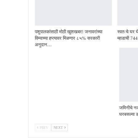
पशुपालकांसाठी मोठी खुशखबर! जनावरांच्या
स्वतःचे घर घे
विम्याच्या हप्त्यावर मिळणार ८५% सरकारी
म्हाडाची 7
अनुदान…
जमिनीचे न
घरबसल्या
PREV
NEXT