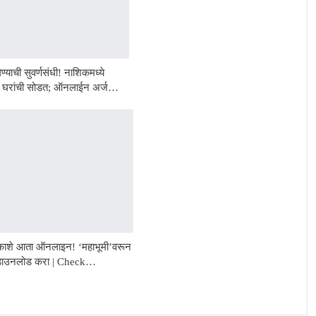
ण्याची सुवर्णसंधी! नाशिकमध्ये
44 घरांची सोडत; ऑनलाईन अर्ज…
काशे आता ऑनलाइन! ‘महाभूमी’वरून
 डाउनलोड करा | Check…