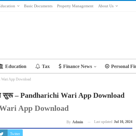
Education
Basic Documents
Property Management
About Us
Education
Tax
Finance News
Personal Fi
richi Wari App Download
री’ अँप सुरू – Pandharichi Wari App Download
 Wari App Download
Last updated
Jul 10, 2024
By
Admin
Twitter