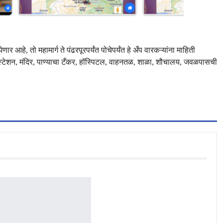
ार आहे, तो महामार्ग ते पंढरपूरपर्यंत पोचेपर्यंत हे अँप वारकऱ्यांना माहिती
िस स्टेशन, मंदिर, पाण्याचा टँकर, हॉस्पिटल, वाहनतळ, शाळा, शौचालय, जवळपासची