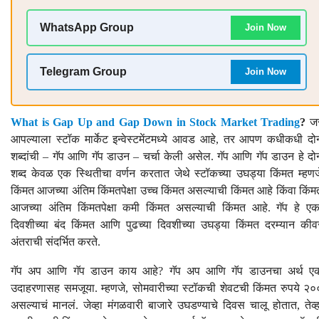
WhatsApp Group
Join Now
Telegram Group
Join Now
What is Gap Up and Gap Down in Stock Market Trading
?
ज
आपल्याला स्टॉक मार्केट इन्वेस्टमेंटमध्ये आवड आहे, तर आपण कधीकधी दो
शब्दांची – गॅप आणि गॅप डाउन – चर्चा केली असेल. गॅप आणि गॅप डाउन हे दो
शब्द केवळ एक स्थितीचा वर्णन करतात जेथे स्टॉकच्या उघड्या किंमत म्हणज
किंमत आजच्या अंतिम किंमतपेक्षा उच्च किंमत असल्याची किंमत आहे किंवा किंम
आजच्या अंतिम किंमतपेक्षा कमी किंमत असल्याची किंमत आहे. गॅप हे एक
दिवशीच्या बंद किंमत आणि पुढच्या दिवशीच्या उघड्या किंमत दरम्यान कीव
अंतराची संदर्भित करते.
गॅप अप आणि गॅप डाउन काय आहे? गॅप अप आणि गॅप डाउनचा अर्थ ए
उदाहरणासह समजूया. म्हणजे, सोमवारीच्या स्टॉकची शेवटची किंमत रुपये २०
असल्याचं मानलं. जेव्हा मंगळवारी बाजारे उघडण्याचे दिवस चालू होतात, तेव्ह