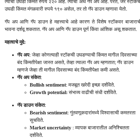
त्याची उघडी किंमत रुपये २२० आहे. त्याचा अर्थ गॅप अप आहे. परत, जर स्टॉकच
उघडी किंमत मंगळवारी रुपये १९० असेल, तर तो गॅप डाउन म्हणावा येतो.
गॅप अप आणि गॅप डाउन हे महत्त्वाचे आहे कारण ते विशेष स्टॉकवर बाजाराच
भावना दर्शवू शकतात. गॅप अप आणि गॅप डाउन पूर्ण किंवा आंशिक असू शकतात.
महत्वाचे मुद्दे:
गॅप अप
: जेव्हा कोणत्याही स्टॉकची उघडण्याची किंमत मागील दिवसाच्या
बंद किंमतीपेक्षा जास्त असते, तेव्हा त्याला गॅप अप म्हणतात; गॅप डाउन
म्हणजे जेव्हा ती मागील दिवसाच्या बंद किंमतीपेक्षा कमी असते.
गॅप अप संकेत
:
Bullish sentiment
: मजबूत खरेदी इच्छा दर्शविते.
Growth potential:
संभाव्य वाढीची संधी दर्शविते.
गॅप डाउन संकेत
:
Bearish sentiment
: गुंतवणूकदारांमध्ये विश्वासाची कमतरता
सुचविते.
Market uncertainty
: व्यापक बाजारातील अनिश्चितता
दर्शविते.