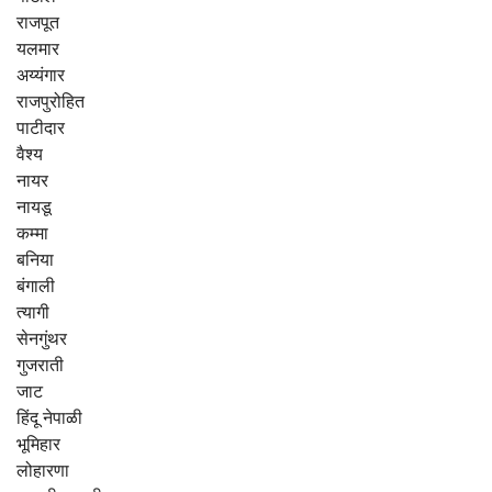
राजपूत
यलमार
अय्यंगार
राजपुरोहित
पाटीदार
वैश्य
नायर
नायडू
कम्मा
बनिया
बंगाली
त्यागी
सेनगुंथर
गुजराती
जाट
हिंदू नेपाळी
भूमिहार
लोहारणा