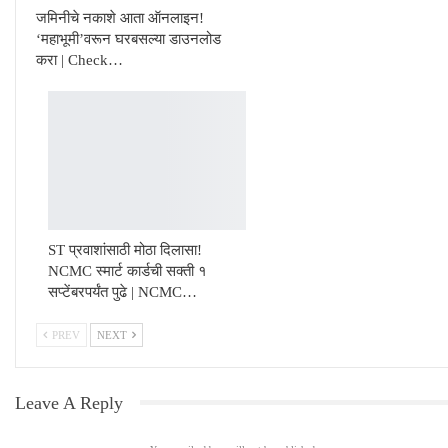
जमिनीचे नकाशे आता ऑनलाइन!
‘महाभूमी’वरून घरबसल्या डाउनलोड
करा | Check…
ST प्रवाशांसाठी मोठा दिलासा!
NCMC स्मार्ट कार्डची सक्ती १
सप्टेंबरपर्यंत पुढे | NCMC…
PREV
NEXT
Leave A Reply