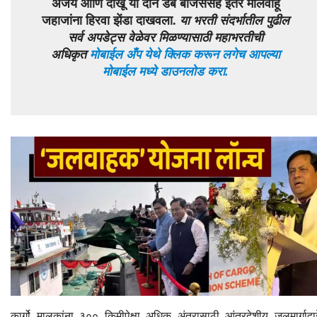
अजय आणि दीखू या दोन डंब बार्जेससह इतर मालवाहू
जहाजांना हिरवा झेंडा दाखवला.
या भरती संदर्भातील पुढील
सर्व अपडेट्स वेळेवर मिळण्यासाठी महाभरतीची
अधिकृत
मोबाईल अँप येथे क्लिक करून लगेच आपल्या
मोबाईल मध्ये डाउनलोड करा.
कार्गो मालकांना ३०० किमीपेक्षा अधिक अंतरासाठी आंतरदेशीय जलमार्गाद्वार