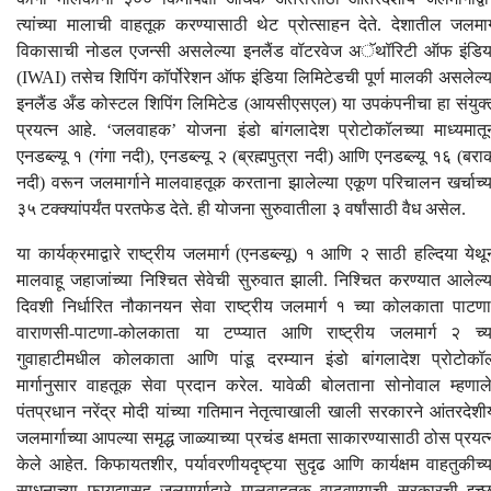
त्यांच्या मालाची वाहतूक करण्यासाठी थेट प्रोत्साहन देते. देशातील जलमार्
विकासाची नोडल एजन्सी असलेल्या इनलैंड वॉटरवेज अॅथॉरिटी ऑफ इंडिय
(IWAI) तसेच शिपिंग कॉर्पोरेशन ऑफ इंडिया लिमिटेडची पूर्ण मालकी असलेल्य
इनलैंड अँड कोस्टल शिपिंग लिमिटेड (आयसीएसएल) या उपकंपनीचा हा संयुक्
प्रयत्न आहे. ‘जलवाहक’ योजना इंडो बांगलादेश प्रोटोकॉलच्या माध्यमातू
एनडब्ल्यू १ (गंगा नदी), एनडब्ल्यू २ (ब्रह्मपुत्रा नदी) आणि एनडब्ल्यू १६ (बरा
नदी) वरून जलमार्गाने मालवाहतूक करताना झालेल्या एकूण परिचालन खर्चाच्य
३५ टक्क्यांपर्यंत परतफेड देते. ही योजना सुरुवातीला ३ वर्षांसाठी वैध असेल.
या कार्यक्रमाद्वारे राष्ट्रीय जलमार्ग (एनडब्ल्यू) १ आणि २ साठी हल्दिया येथू
मालवाहू जहाजांच्या निश्चित सेवेची सुरुवात झाली. निश्चित करण्यात आलेल्य
दिवशी निर्धारित नौकानयन सेवा राष्ट्रीय जलमार्ग १ च्या कोलकाता पाटणा
वाराणसी-पाटणा-कोलकाता या टप्प्यात आणि राष्ट्रीय जलमार्ग २ च्य
गुवाहाटीमधील कोलकाता आणि पांडू दरम्यान इंडो बांगलादेश प्रोटोकॉ
मार्गानुसार वाहतूक सेवा प्रदान करेल. यावेळी बोलताना सोनोवाल म्हणाले
पंतप्रधान नरेंद्र मोदी यांच्या गतिमान नेतृत्वाखाली खाली सरकारने आंतरदेशी
जलमार्गाच्या आपल्या समृद्ध जाळ्याच्या प्रचंड क्षमता साकारण्यासाठी ठोस प्रयत्
केले आहेत. किफायतशीर, पर्यावरणीयदृष्ट्या सुदृढ आणि कार्यक्षम वाहतुकीच्य
साधनाच्या फायद्यासह जलमार्गाद्वारे मालवाहतूक वाढवण्याची सरकारची इच्छ