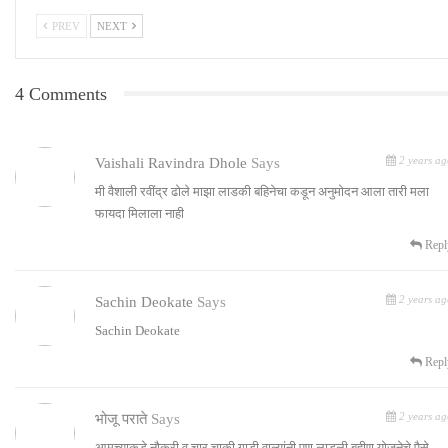
PREV
NEXT
4 Comments
2 years ag
Vaishali Ravindra Dhole
Says
मी वैशाली रवींद्र ढोले माझा लाडकी बहिनेचा कडून अनुमोदन आला तारी मला
फायदा मिलाला नाही
Repl
2 years ag
Sachin Deokate
Says
Sachin Deokate
Repl
2 years ag
भोजू पराते
Says
आमच्याकडे नौकरी व चार चाकी गाडी वाल्यांनी पण लाडली बहीण योजनेचे पैसे