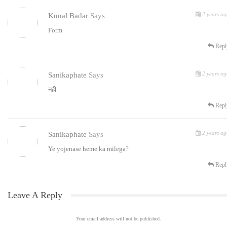
2 years ag
Kunal Badar
Says
Form
Repl
2 years ag
Sanikaphate
Says
नही
Repl
2 years ag
Sanikaphate
Says
Ye yojenase heme ka milega?
Repl
Leave A Reply
Your email address will not be published.