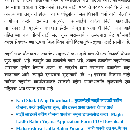
रेशनकार्ड काढणे यांसारखी कामे करण्यासाठी गर्दी वाढली आहे. डोमिसाइल
उत्पन्नाचा दाखला व रेशनकार्ड काढण्यासाठी ५०० ते १००० रुपये घेतले जा
असल्याच्या तक्रारी होत्या. या पार्श्वभूमीवर जिल्हाधिकारी शर्मा यांनी बैठकीच
आयोजन करीत संबंधित यंत्रणेला कारवाईचे आदेश दिले. शहराती
नागरिकांसाठी प्रत्येक विभागात ई-सेवा केंद्रांना परवानगी दिली जात आहे
महिलांच्या नाव नोंदणीसाठी लूट सुरू असल्याचे आढळल्यास थेट फौजदार
कारवाई करण्याच्या सूचना जिल्हाधिकाऱ्यांनी दिल्यामुळे यंत्रणा अलर्ट झाली आहे.
तहसील कार्यालयात आल्यानंतर सहजपणे काम व्हावे यासाठी एक खिडकी योजन
सुरू झाली आहे. त्यामुळे ज्या व्यक्तीचे काम आहे, अशाच व्यक्तींना तहसीलच्य
आवारात प्रवेश देण्यात आला. या संदर्भात काम नसलेल्या व्यक्तींना बाहे
काढण्यात आले. त्यामुळे दलालांना शुक्रवारी (दि. ५) प्रवेशच मिळाला नाही
नाशिक तहसील कार्यालयाकडे लाडकी बहीण योजनेअंतर्गत शुक्रवारी एक
महिलेचा अर्ज प्राप्त झाला आहे.
Nari Shakti App Download – मुख्यमंत्री माझी लाडकी बहीण
योजना, अर्ज प्रक्रिया सुरू, अँप वरून असा करता येणार अर्ज
माझी लाडकी बहीण योजना अर्जाचा नमुना डाउनलोड करा! -Majhi
Ladki Bahin Yojana Application Form PDF Download
Maharashtra Ladki Bahin Yojana – नारी शक्ती दूत अॅप’वर