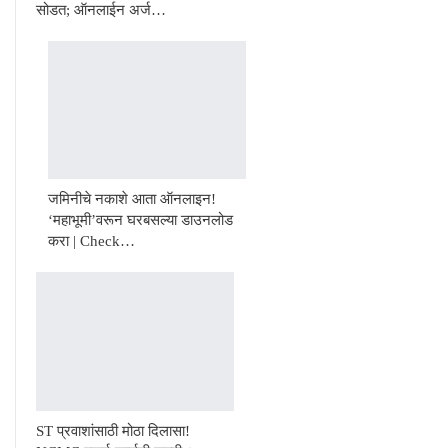
सोडत; ऑनलाईन अर्ज…
जमिनीचे नकाशे आता ऑनलाइन!
‘महाभूमी’वरून घरबसल्या डाउनलोड
करा | Check…
ST प्रवाशांसाठी मोठा दिलासा!